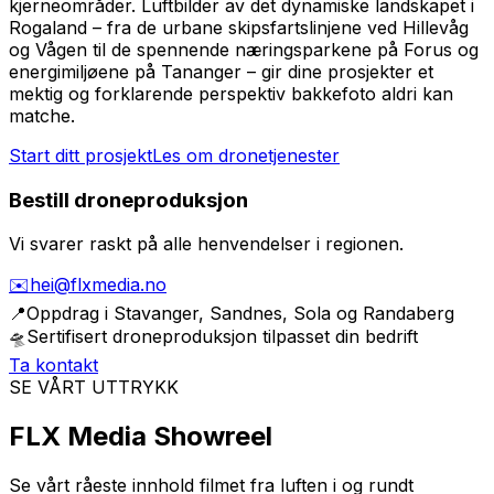
kjerneområder. Luftbilder av det dynamiske landskapet i
Rogaland – fra de urbane skipsfartslinjene ved Hillevåg
og Vågen til de spennende næringsparkene på Forus og
energimiljøene på Tananger – gir dine prosjekter et
mektig og forklarende perspektiv bakkefoto aldri kan
matche.
Start ditt prosjekt
Les om dronetjenester
Bestill droneproduksjon
Vi svarer raskt på alle henvendelser i regionen.
✉️
hei@flxmedia.no
📍
Oppdrag i
Stavanger, Sandnes, Sola og Randaberg
🛸
Sertifisert droneproduksjon tilpasset din bedrift
Ta kontakt
SE VÅRT UTTRYKK
FLX Media Showreel
Se vårt råeste innhold filmet fra luften i og rundt