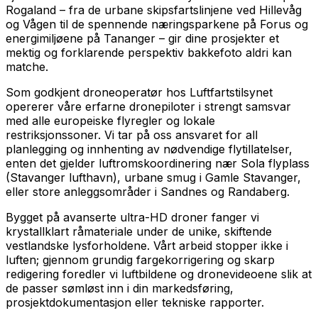
Rogaland – fra de urbane skipsfartslinjene ved Hillevåg
og Vågen til de spennende næringsparkene på Forus og
energimiljøene på Tananger – gir dine prosjekter et
mektig og forklarende perspektiv bakkefoto aldri kan
matche.
Som godkjent droneoperatør hos Luftfartstilsynet
opererer våre erfarne dronepiloter i strengt samsvar
med alle europeiske flyregler og lokale
restriksjonssoner. Vi tar på oss ansvaret for all
planlegging og innhenting av nødvendige flytillatelser,
enten det gjelder luftromskoordinering nær Sola flyplass
(Stavanger lufthavn), urbane smug i Gamle Stavanger,
eller store anleggsområder i Sandnes og Randaberg.
Bygget på avanserte ultra-HD droner fanger vi
krystallklart råmateriale under de unike, skiftende
vestlandske lysforholdene. Vårt arbeid stopper ikke i
luften; gjennom grundig fargekorrigering og skarp
redigering foredler vi luftbildene og dronevideoene slik at
de passer sømløst inn i din markedsføring,
prosjektdokumentasjon eller tekniske rapporter.