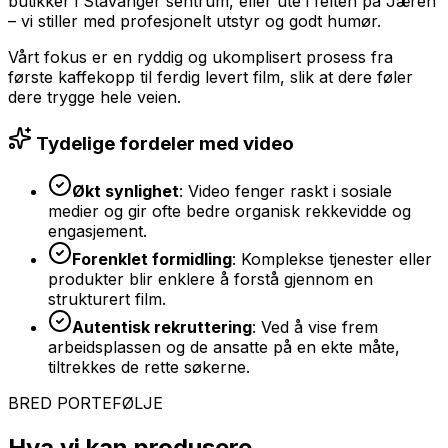
butikker i Stavanger sentrum, eller ute i felten på Jæren
– vi stiller med profesjonelt utstyr og godt humør.
Vårt fokus er en ryddig og ukomplisert prosess fra
første kaffekopp til ferdig levert film, slik at dere føler
dere trygge hele veien.
Tydelige fordeler med video
Økt synlighet
: Video fenger raskt i sosiale
medier og gir ofte bedre organisk rekkevidde og
engasjement.
Forenklet formidling
: Komplekse tjenester eller
produkter blir enklere å forstå gjennom en
strukturert film.
Autentisk rekruttering
: Ved å vise frem
arbeidsplassen og de ansatte på en ekte måte,
tiltrekkes de rette søkerne.
BRED PORTEFØLJE
Hva vi kan produsere